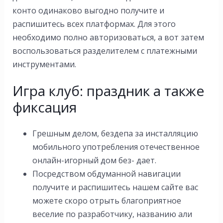
конто одинаково выгодно получите и
распишитесь всех платформах. Для этого
необходимо полно авторизоваться, а вот затем
воспользоваться разделителем с платежными
инструментами.
Игра клуб: праздник а также
фиксация
Грешным делом, бездепа за инсталляцию
мобильного употребления отечественное
онлайн-игорный дом без- дает.
Посредством обдуманной навигации
получите и распишитесь нашем сайте вас
можете скоро отрыть благоприятное
веселие по разработчику, названию али