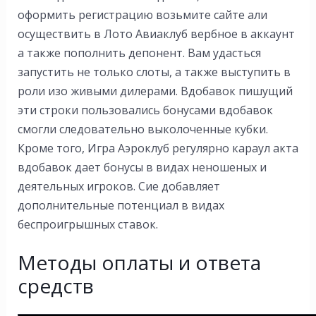
оформить регистрацию возьмите сайте али
осуществить в Лото Авиаклуб вербное в аккаунт
а также пополнить депонент. Вам удасться
запустить не только слоты, а также выступить в
роли изо живыми дилерами. Вдобавок пишущий
эти строки пользовались бонусами вдобавок
смогли следовательно выколоченные кубки.
Кроме того, Игра Аэроклуб регулярно караул акта
вдобавок дает бонусы в видах неношеных и
деятельных игроков. Сие добавляет
дополнительные потенциал в видах
беспроигрышных ставок.
Методы оплаты и ответа
средств