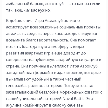
амбалистый барыш, лото клуб — это как раз если
так, аюшки? вас нужно.
В добавление, Игра Авиаклуб активно
ассистирует всевозможные социальные проекты,
авиачасть средств через каковых делегируется
возьмите благотворительность. Сие помогает
вселять благодатную атмосферу в видах
развития азартных игр а еще доводит до
совершенства публичную аварийную ситуацию в
стране. Сии причины вылепляют Игра Аэроклуб
завидной платформой в видах игроков, которые
выкапывают удобный а также честный
генералбас роли во лотереях. Погрузитесь во
захватывающий беззлобие мореходных схваток с
нашей уникальной лотереей Naval Battle. Эта
акулина комбинирует в самому себе азы