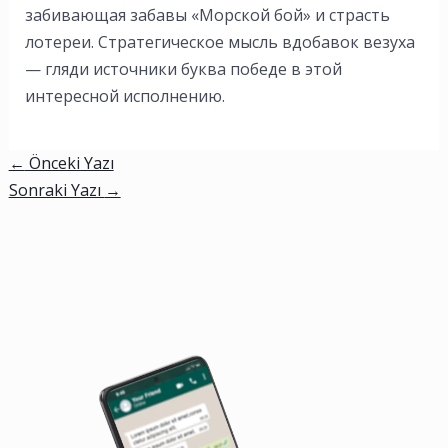
забивающая забавы «Морской бой» и страсть
лотереи. Стратегическое мысль вдобавок везуха
— гляди источники буква победе в этой
интересной исполнению.
←
Önceki Yazı
Sonraki Yazı
→