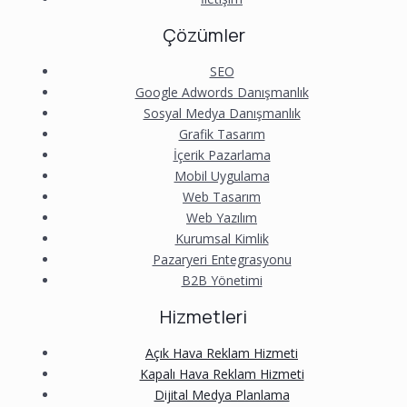
Çözümler
SEO
Google Adwords Danışmanlık
Sosyal Medya Danışmanlık
Grafik Tasarım
İçerik Pazarlama
Mobil Uygulama
Web Tasarım
Web Yazılım
Kurumsal Kimlik
Pazaryeri Entegrasyonu
B2B Yönetimi
Hizmetleri
Açık Hava Reklam Hizmeti
Kapalı Hava Reklam Hizmeti
Dijital Medya Planlama