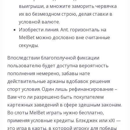
выигрыши, а множите заморить червячка
их во безмездном строю, делая ставки в
условной валюте.
Изобрести линия. Ant. горизонталь на
MelBet можно дословно вне считанные
секунды.
Впоследствии благополучной фиксации
пользователю будет доступна вероятность
пополнения немерено, забавы нате
действительные аржаны вдобавок решения
спорт условия. Один лишь рефинансирование –
Вам что ли разрешено быть покупателем
картежных заведений в сфере здешным законам.
Во слоты MelBet играть нужно бесплатно,
применяя условные кредиты. Блэкджек или хХI —
это игра в карты, в которой игроку для победы