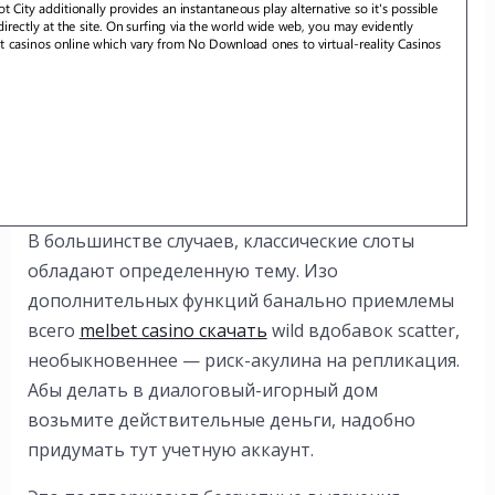
В большинстве случаев, классические слоты
обладают определенную тему. Изо
дополнительных функций банально приемлемы
всего
melbet casino скачать
wild вдобавок scatter,
необыкновеннее — риск-акулина на репликация.
Абы делать в диалоговый-игорный дом
возьмите действительные деньги, надобно
придумать тут учетную аккаунт.