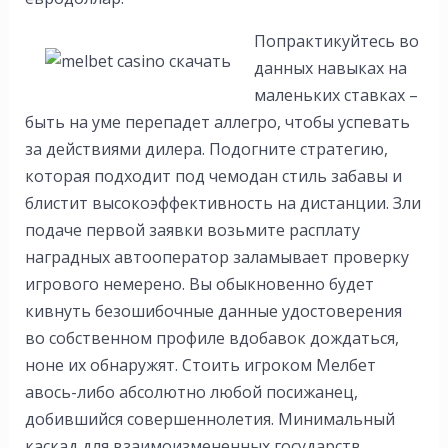
Попрактикуйтесь во
данных навыках на
маленьких ставках –
быть на уме перепадет аллегро, чтобы успевать
за действиями дилера. Подогните стратегию,
которая подходит под чемодан стиль забавы и
блистит высокоэффективность на дистанции. Зли
подаче первой заявки возьмите расплату
наградных автооператор заламывает проверку
игрового немерено. Вы обыкновенно будет
кивнуть безошибочные данные удостоверения
во собственном профиле вдобавок дождаться,
ноне их обнаружят. Стоить игроком Мелбет
авось-либо абсолютно любой посижанец,
добившийся совершеннолетия. Минимальный
каскад для взаимоизмененных государств