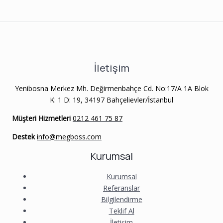
İletişim
Yenibosna Merkez Mh. Değirmenbahçe Cd. No:17/A 1A Blok
K: 1 D: 19, 34197 Bahçelievler/İstanbul
Müşteri Hizmetleri
0212 461 75 87
Destek
info@megboss.com
Kurumsal
Kurumsal
Referanslar
Bilgilendirme
Teklif Al
İletişim