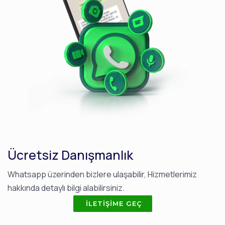
Ücretsiz Danışmanlık
Whatsapp üzerinden bizlere ulaşabilir, Hizmetlerimiz
hakkında detaylı bilgi alabilirsiniz.
İLETIŞIME GEÇ