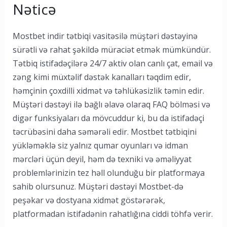
Nəticə
Mostbet indir tətbiqi vasitəsilə müştəri dəstəyinə
sürətli və rahat şəkildə müraciət etmək mümkündür.
Tətbiq istifadəçilərə 24/7 aktiv olan canlı çat, email və
zəng kimi müxtəlif dəstək kanalları təqdim edir,
həmçinin çoxdilli xidmət və təhlükəsizlik təmin edir.
Müştəri dəstəyi ilə bağlı əlavə olaraq FAQ bölməsi və
digər funksiyaları da mövcuddur ki, bu da istifadəçi
təcrübəsini daha səmərəli edir. Mostbet tətbiqini
yükləməklə siz yalnız qumar oyunları və idman
mərcləri üçün deyil, həm də texniki və əməliyyat
problemlərinizin tez həll olunduğu bir platformaya
sahib olursunuz. Müştəri dəstəyi Mostbet-də
peşəkar və dostyana xidmət göstərərək,
platformadan istifadənin rahatlığına ciddi töhfə verir.