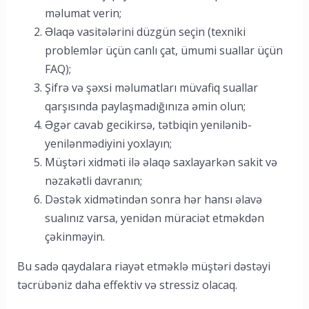
məlumat verin;
Əlaqə vasitələrini düzgün seçin (texniki
problemlər üçün canlı çat, ümumi suallar üçün
FAQ);
Şifrə və şəxsi məlumatları müvafiq suallar
qarşısında paylaşmadığınıza əmin olun;
Əgər cavab gecikirsə, tətbiqin yenilənib-
yenilənmədiyini yoxlayın;
Müştəri xidməti ilə əlaqə saxlayarkən sakit və
nəzakətli davranın;
Dəstək xidmətindən sonra hər hansı əlavə
sualınız varsa, yenidən müraciət etməkdən
çəkinməyin.
Bu sadə qaydalara riayət etməklə müştəri dəstəyi
təcrübəniz daha effektiv və stressiz olacaq.