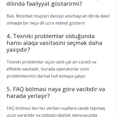
dilində fəaliyyət göstərirmi?
Bəli, Mostbet müştəri dəstəyi azərbaycan dili də daxil
olmaqla bir neçə dil üzrə xidmət göstərir.
4. Texniki problemlər olduğunda
hansı əlaqə vasitəsini seçmək daha
yaxşıdır?
Texniki problemlər üçün canlı çat ən sürətli və
effektiv vasitədir, burada operatorlar sizin
problemlərinizi dərhal həll etməyə çalışır.
5. FAQ bölməsi nəyə görə vacibdir və
harada yerləşir?
FAQ bölməsi tez-tez verilən suallara cavab tapmaq
üçün yararlıdır və tətbiqin dəstək menyusunda