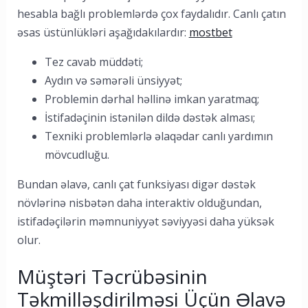
hesabla bağlı problemlərdə çox faydalıdır. Canlı çatın
əsas üstünlükləri aşağıdakılardır:
mostbet
Tez cavab müddəti;
Aydın və səmərəli ünsiyyət;
Problemin dərhal həllinə imkan yaratmaq;
İstifadəçinin istənilən dildə dəstək alması;
Texniki problemlərlə əlaqədar canlı yardımın
mövcudluğu.
Bundan əlavə, canlı çat funksiyası digər dəstək
növlərinə nisbətən daha interaktiv olduğundan,
istifadəçilərin məmnuniyyət səviyyəsi daha yüksək
olur.
Müştəri Təcrübəsinin
Təkmilləşdirilməsi Üçün Əlavə