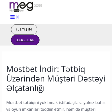
İLETIŞIM
TEKLIF AL
Mostbet İndir: Tətbiq
Üzərindən Müştəri Dəstəyi
Əlçatanlığı
Mostbet tətbiqini yükləmək istifadəçilərə yalnız bahis
və oyun imkanları təqdim etmir, həm də müştəri