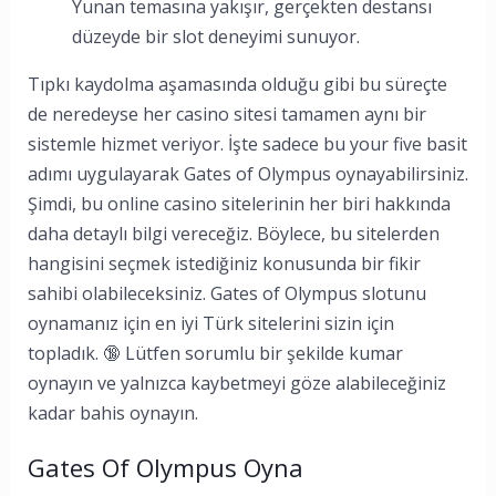
Yunan temasına yakışır, gerçekten destansı
düzeyde bir slot deneyimi sunuyor.
Tıpkı kaydolma aşamasında olduğu gibi bu süreçte
de neredeyse her casino sitesi tamamen aynı bir
sistemle hizmet veriyor. İşte sadece bu your five basit
adımı uygulayarak Gates of Olympus oynayabilirsiniz.
Şimdi, bu online casino sitelerinin her biri hakkında
daha detaylı bilgi vereceğiz. Böylece, bu sitelerden
hangisini seçmek istediğiniz konusunda bir fikir
sahibi olabileceksiniz. Gates of Olympus slotunu
oynamanız için en iyi Türk sitelerini sizin için
topladık. 🔞 Lütfen sorumlu bir şekilde kumar
oynayın ve yalnızca kaybetmeyi göze alabileceğiniz
kadar bahis oynayın.
Gates Of Olympus Oyna