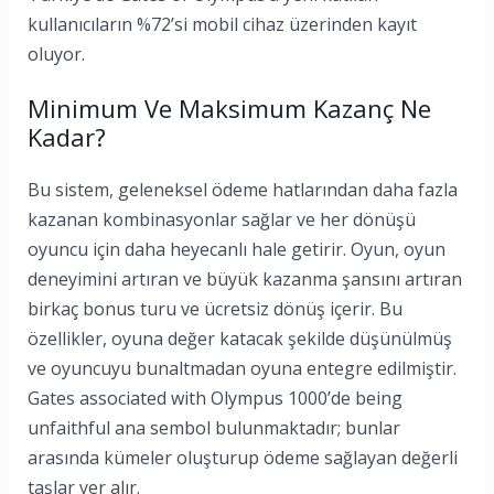
kullanıcıların %72’si mobil cihaz üzerinden kayıt
oluyor.
Minimum Ve Maksimum Kazanç Ne
Kadar?
Bu sistem, geleneksel ödeme hatlarından daha fazla
kazanan kombinasyonlar sağlar ve her dönüşü
oyuncu için daha heyecanlı hale getirir. Oyun, oyun
deneyimini artıran ve büyük kazanma şansını artıran
birkaç bonus turu ve ücretsiz dönüş içerir. Bu
özellikler, oyuna değer katacak şekilde düşünülmüş
ve oyuncuyu bunaltmadan oyuna entegre edilmiştir.
Gates associated with Olympus 1000’de being
unfaithful ana sembol bulunmaktadır; bunlar
arasında kümeler oluşturup ödeme sağlayan değerli
taşlar yer alır.