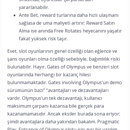
yararlanabilir.
Ante Bet, reward turlarına daha hızlı ulaşmanı
sağlasa de uma maliyeti artırır; Reward Satın
Alma ise anında Free Rotates heyecanını yaşatır
fakat yüksek risk taşır.
Evet, slot oyunlarının genel özelliği olan eğlence ve
şans oyunları olma özelliği sebebiyle, bağımlılık riski
bulunabilir. Hayır, Gates of Olympus ve benzeri slot
oyunlarında herhangi bir kazanç hilesi
bulunmamaktadır. Gates involving Olympus’un demo
sürümünün bazı” “avantajları ve dezavantajları
vardır. Olympus’un tek dezavantajı, kullanıcı
maksimum çarpanı kazansa bile gerçek para
kazanamamasıdır. Ancak eksiler burada sona eriyor;
şimdi avantajlara daha yakından bakalım. Pragmatic
Play, Entrance of Olympus slotu için ayrı bir yazılım