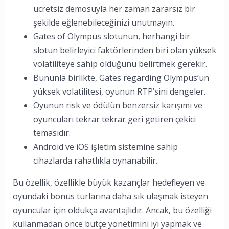
ücretsiz demosuyla her zaman zararsız bir
şekilde eğlenebileceğinizi unutmayın.
Gates of Olympus slotunun, herhangi bir
slotun belirleyici faktörlerinden biri olan yüksek
volatiliteye sahip olduğunu belirtmek gerekir.
Bununla birlikte, Gates regarding Olympus’un
yüksek volatilitesi, oyunun RTP’sini dengeler.
Oyunun risk ve ödülün benzersiz karışımı ve
oyuncuları tekrar tekrar geri getiren çekici
temasıdır.
Android ve iOS işletim sistemine sahip
cihazlarda rahatlıkla oynanabilir.
Bu özellik, özellikle büyük kazançlar hedefleyen ve
oyundaki bonus turlarına daha sık ulaşmak isteyen
oyuncular için oldukça avantajlıdır. Ancak, bu özelliği
kullanmadan önce bütçe yönetimini iyi yapmak ve