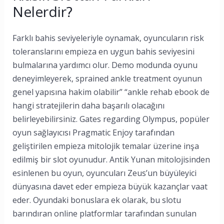
Nelerdir?
Farklı bahis seviyeleriyle oynamak, oyuncuların risk
toleranslarını empieza en uygun bahis seviyesini
bulmalarına yardımcı olur. Demo modunda oyunu
deneyimleyerek, sprained ankle treatment oyunun
genel yapısına hakim olabilir” “ankle rehab ebook de
hangi stratejilerin daha başarılı olacağını
belirleyebilirsiniz. Gates regarding Olympus, popüler
oyun sağlayıcısı Pragmatic Enjoy tarafından
geliştirilen empieza mitolojik temalar üzerine inşa
edilmiş bir slot oyunudur. Antik Yunan mitolojisinden
esinlenen bu oyun, oyuncuları Zeus’un büyüleyici
dünyasına davet eder empieza büyük kazançlar vaat
eder. Oyundaki bonuslara ek olarak, bu slotu
barındıran online platformlar tarafından sunulan