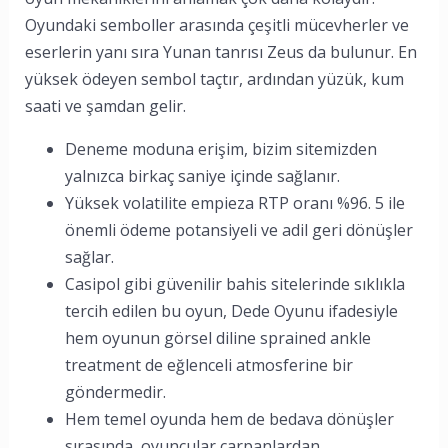
Oyundaki semboller arasında çeşitli mücevherler ve
eserlerin yanı sıra Yunan tanrısı Zeus da bulunur. En
yüksek ödeyen sembol taçtır, ardından yüzük, kum
saati ve şamdan gelir.
Deneme moduna erişim, bizim sitemizden
yalnızca birkaç saniye içinde sağlanır.
Yüksek volatilite empieza RTP oranı %96. 5 ile
önemli ödeme potansiyeli ve adil geri dönüşler
sağlar.
Casipol gibi güvenilir bahis sitelerinde sıklıkla
tercih edilen bu oyun, Dede Oyunu ifadesiyle
hem oyunun görsel diline sprained ankle
treatment de eğlenceli atmosferine bir
göndermedir.
Hem temel oyunda hem de bedava dönüşler
sırasında, oyuncular çarpanlardan