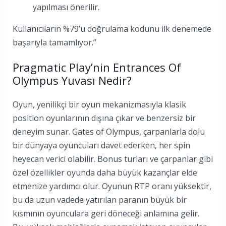
yapılması önerilir.
Kullanıcıların %79’u doğrulama kodunu ilk denemede
başarıyla tamamlıyor.”
Pragmatic Play’nin Entrances Of
Olympus Yuvası Nedir?
Oyun, yenilikçi bir oyun mekanizmasıyla klasik
position oyunlarının dışına çıkar ve benzersiz bir
deneyim sunar. Gates of Olympus, çarpanlarla dolu
bir dünyaya oyuncuları davet ederken, her spin
heyecan verici olabilir. Bonus turları ve çarpanlar gibi
özel özellikler oyunda daha büyük kazançlar elde
etmenize yardımcı olur. Oyunun RTP oranı yüksektir,
bu da uzun vadede yatırılan paranın büyük bir
kısmının oyunculara geri döneceği anlamına gelir.