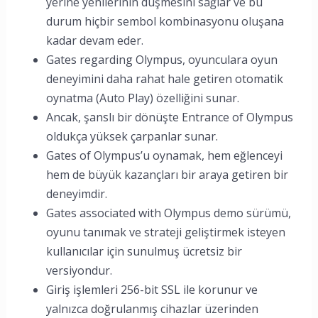
yerine yenilerinin düşmesini sağlar ve bu
durum hiçbir sembol kombinasyonu oluşana
kadar devam eder.
Gates regarding Olympus, oyunculara oyun
deneyimini daha rahat hale getiren otomatik
oynatma (Auto Play) özelliğini sunar.
Ancak, şanslı bir dönüşte Entrance of Olympus
oldukça yüksek çarpanlar sunar.
Gates of Olympus’u oynamak, hem eğlenceyi
hem de büyük kazançları bir araya getiren bir
deneyimdir.
Gates associated with Olympus demo sürümü,
oyunu tanımak ve strateji geliştirmek isteyen
kullanıcılar için sunulmuş ücretsiz bir
versiyondur.
Giriş işlemleri 256-bit SSL ile korunur ve
yalnızca doğrulanmış cihazlar üzerinden