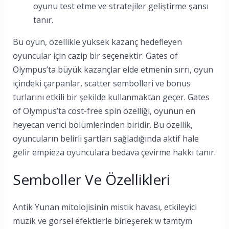
oyunu test etme ve stratejiler geliştirme şansı
tanır.
Bu oyun, özellikle yüksek kazanç hedefleyen
oyuncular için cazip bir seçenektir. Gates of
Olympus’ta büyük kazançlar elde etmenin sırrı, oyun
içindeki çarpanlar, scatter sembolleri ve bonus
turlarını etkili bir şekilde kullanmaktan geçer. Gates
of Olympus’ta cost-free spin özelliği, oyunun en
heyecan verici bölümlerinden biridir. Bu özellik,
oyuncuların belirli şartları sağladığında aktif hale
gelir empieza oyunculara bedava çevirme hakkı tanır.
Semboller Ve Özellikleri
Antik Yunan mitolojisinin mistik havası, etkileyici
müzik ve görsel efektlerle birleşerek w tamtym