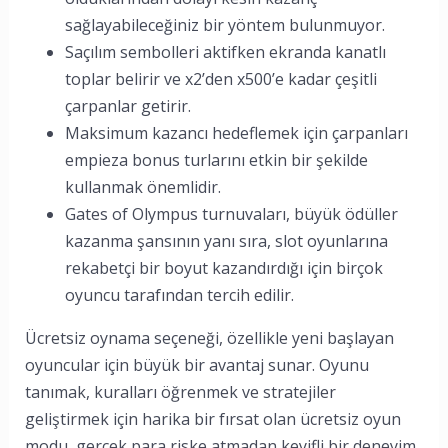
sağlayabileceğiniz bir yöntem bulunmuyor.
Saçılım sembolleri aktifken ekranda kanatlı
toplar belirir ve x2’den x500’e kadar çeşitli
çarpanlar getirir.
Maksimum kazancı hedeflemek için çarpanları
empieza bonus turlarını etkin bir şekilde
kullanmak önemlidir.
Gates of Olympus turnuvaları, büyük ödüller
kazanma şansının yanı sıra, slot oyunlarına
rekabetçi bir boyut kazandırdığı için birçok
oyuncu tarafından tercih edilir.
Ücretsiz oynama seçeneği, özellikle yeni başlayan
oyuncular için büyük bir avantaj sunar. Oyunu
tanımak, kuralları öğrenmek ve stratejiler
geliştirmek için harika bir fırsat olan ücretsiz oyun
modu, gerçek para riske atmadan keyifli bir deneyim