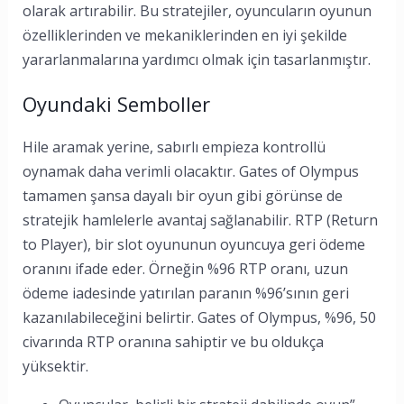
olarak artırabilir. Bu stratejiler, oyuncuların oyunun
özelliklerinden ve mekaniklerinden en iyi şekilde
yararlanmalarına yardımcı olmak için tasarlanmıştır.
Oyundaki Semboller
Hile aramak yerine, sabırlı empieza kontrollü
oynamak daha verimli olacaktır. Gates of Olympus
tamamen şansa dayalı bir oyun gibi görünse de
stratejik hamlelerle avantaj sağlanabilir. RTP (Return
to Player), bir slot oyununun oyuncuya geri ödeme
oranını ifade eder. Örneğin %96 RTP oranı, uzun
ödeme iadesinde yatırılan paranın %96’sının geri
kazanılabileceğini belirtir. Gates of Olympus, %96, 50
civarında RTP oranına sahiptir ve bu oldukça
yüksektir.