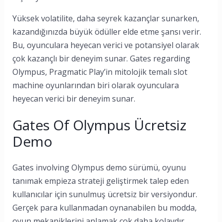
Yüksek volatilite, daha seyrek kazançlar sunarken,
kazandığınızda büyük ödüller elde etme şansı verir.
Bu, oyunculara heyecan verici ve potansiyel olarak
çok kazançlı bir deneyim sunar. Gates regarding
Olympus, Pragmatic Play’in mitolojik temalı slot
machine oyunlarından biri olarak oyunculara
heyecan verici bir deneyim sunar.
Gates Of Olympus Ücretsiz
Demo
Gates involving Olympus demo sürümü, oyunu
tanımak empieza strateji geliştirmek talep eden
kullanıcılar için sunulmuş ücretsiz bir versiyondur.
Gerçek para kullanmadan oynanabilen bu modda,
oyun mekaniklerini anlamak çok daha kolaydır.