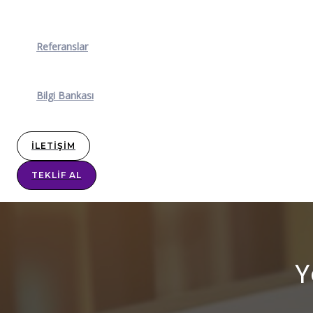
Referanslar
Bilgi Bankası
İLETIŞIM
TEKLIF AL
Y