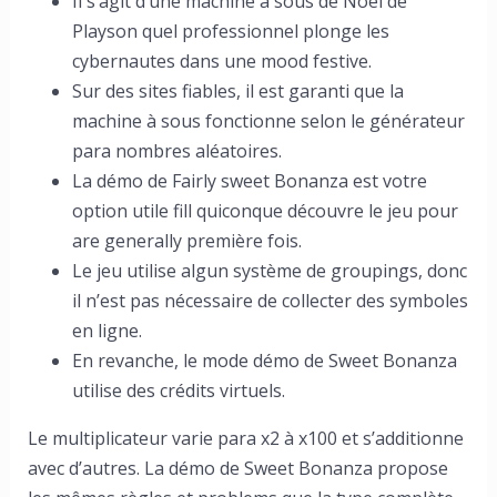
Il s’agit d’une machine à sous de Noël de
Playson quel professionnel plonge les
cybernautes dans une mood festive.
Sur des sites fiables, il est garanti que la
machine à sous fonctionne selon le générateur
para nombres aléatoires.
La démo de Fairly sweet Bonanza est votre
option utile fill quiconque découvre le jeu pour
are generally première fois.
Le jeu utilise algun système de groupings, donc
il n’est pas nécessaire de collecter des symboles
en ligne.
En revanche, le mode démo de Sweet Bonanza
utilise des crédits virtuels.
Le multiplicateur varie para x2 à x100 et s’additionne
avec d’autres. La démo de Sweet Bonanza propose