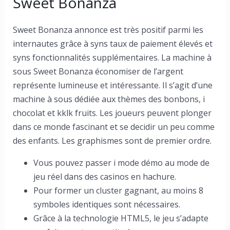
Sweet Bonanza
Sweet Bonanza annonce est très positif parmi les
internautes grâce à syns taux de paiement élevés et
syns fonctionnalités supplémentaires. La machine à
sous Sweet Bonanza économiser de l’argent
représente lumineuse et intéressante. Il s’agit d’une
machine à sous dédiée aux thèmes des bonbons, i
chocolat et kklk fruits. Les joueurs peuvent plonger
dans ce monde fascinant et se decidir un peu comme
des enfants. Les graphismes sont de premier ordre.
Vous pouvez passer i mode démo au mode de
jeu réel dans des casinos en hachure.
Pour former un cluster gagnant, au moins 8
symboles identiques sont nécessaires.
Grâce à la technologie HTML5, le jeu s’adapte