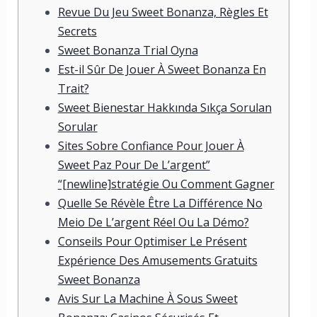
Revue Du Jeu Sweet Bonanza, Règles Et
Secrets
Sweet Bonanza Trial Oyna
Est-il Sûr De Jouer À Sweet Bonanza En
Trait?
Sweet Bienestar Hakkında Sıkça Sorulan
Sorular
Sites Sobre Confiance Pour Jouer À
Sweet Paz Pour De L’argent”
“[newline]stratégie Ou Comment Gagner
Quelle Se Révèle Être La Différence No
Meio De L’argent Réel Ou La Démo?
Conseils Pour Optimiser Le Présent
Expérience Des Amusements Gratuits
Sweet Bonanza
Avis Sur La Machine À Sous Sweet