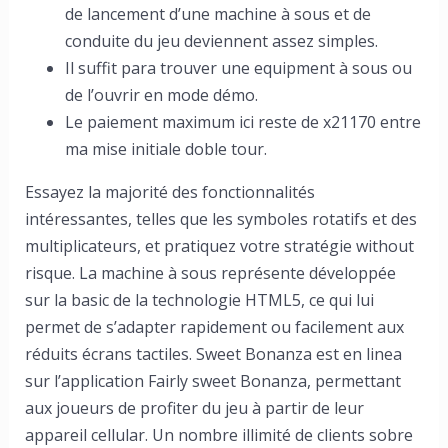
de lancement d’une machine à sous et de
conduite du jeu deviennent assez simples.
Il suffit para trouver une equipment à sous ou
de l’ouvrir en mode démo.
Le paiement maximum ici reste de x21170 entre
ma mise initiale doble tour.
Essayez la majorité des fonctionnalités
intéressantes, telles que les symboles rotatifs et des
multiplicateurs, et pratiquez votre stratégie without
risque. La machine à sous représente développée
sur la basic de la technologie HTML5, ce qui lui
permet de s’adapter rapidement ou facilement aux
réduits écrans tactiles. Sweet Bonanza est en linea
sur l’application Fairly sweet Bonanza, permettant
aux joueurs de profiter du jeu à partir de leur
appareil cellular. Un nombre illimité de clients sobre