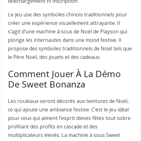
téléchargement ni inscription.
Le jeu use des symboles chinois traditionnels pour
créer une expérience visuellement attrayante. Il
s’agit d’une machine à sous de Noël de Playson qui
plonge les internautes dans une mood festive. Il
propose des symboles traditionnels de Noël tels que
le Père Noël, des jouets et des cadeaux.
Comment Jouer À La Démo
De Sweet Bonanza
Les rouleaux seront décorés aux teintures de Noël,
ce qui ajoute une ambiance festive. C’est le jeu idéal
pour ceux qui aiment l’esprit dieses fêtes tout sobre
profitant des profits en cascade et des
multiplicateurs élevés. La machine à sous Sweet