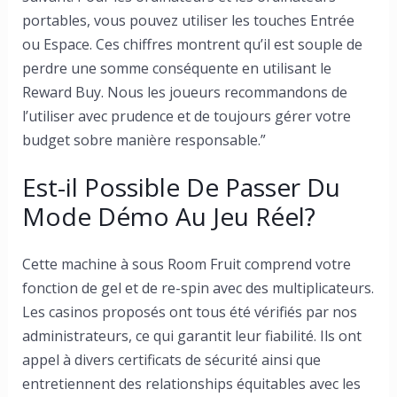
portables, vous pouvez utiliser les touches Entrée
ou Espace. Ces chiffres montrent qu’il est souple de
perdre une somme conséquente en utilisant le
Reward Buy. Nous les joueurs recommandons de
l’utiliser avec prudence et de toujours gérer votre
budget sobre manière responsable.”
Est-il Possible De Passer Du
Mode Démo Au Jeu Réel?
Cette machine à sous Room Fruit comprend votre
fonction de gel et de re-spin avec des multiplicateurs.
Les casinos proposés ont tous été vérifiés par nos
administrateurs, ce qui garantit leur fiabilité. Ils ont
appel à divers certificats de sécurité ainsi que
entretiennent des relationships équitables avec les