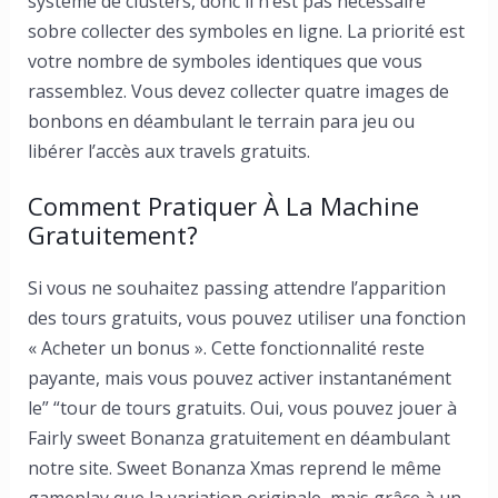
système de clusters, donc il n’est pas nécessaire
sobre collecter des symboles en ligne. La priorité est
votre nombre de symboles identiques que vous
rassemblez. Vous devez collecter quatre images de
bonbons en déambulant le terrain para jeu ou
libérer l’accès aux travels gratuits.
Comment Pratiquer À La Machine
Gratuitement?
Si vous ne souhaitez passing attendre l’apparition
des tours gratuits, vous pouvez utiliser una fonction
« Acheter un bonus ». Cette fonctionnalité reste
payante, mais vous pouvez activer instantanément
le” “tour de tours gratuits. Oui, vous pouvez jouer à
Fairly sweet Bonanza gratuitement en déambulant
notre site. Sweet Bonanza Xmas reprend le même
gameplay que la variation originale, mais grâce à un