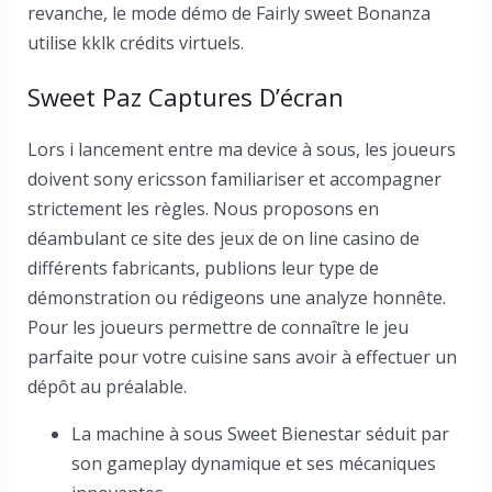
revanche, le mode démo de Fairly sweet Bonanza
utilise kklk crédits virtuels.
Sweet Paz Captures D’écran
Lors i lancement entre ma device à sous, les joueurs
doivent sony ericsson familiariser et accompagner
strictement les règles. Nous proposons en
déambulant ce site des jeux de on line casino de
différents fabricants, publions leur type de
démonstration ou rédigeons une analyze honnête.
Pour les joueurs permettre de connaître le jeu
parfaite pour votre cuisine sans avoir à effectuer un
dépôt au préalable.
La machine à sous Sweet Bienestar séduit par
son gameplay dynamique et ses mécaniques