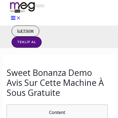
İLETIŞIM
TEKLIF AL
Sweet Bonanza Demo ️
Avis Sur Cette Machine À
Sous Gratuite
Content