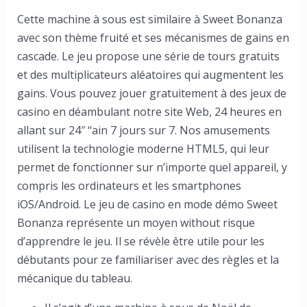
Cette machine à sous est similaire à Sweet Bonanza
avec son thème fruité et ses mécanismes de gains en
cascade. Le jeu propose une série de tours gratuits
et des multiplicateurs aléatoires qui augmentent les
gains. Vous pouvez jouer gratuitement à des jeux de
casino en déambulant notre site Web, 24 heures en
allant sur 24″ “ain 7 jours sur 7. Nos amusements
utilisent la technologie moderne HTML5, qui leur
permet de fonctionner sur n’importe quel appareil, y
compris les ordinateurs et les smartphones
iOS/Android. Le jeu de casino en mode démo Sweet
Bonanza représente un moyen without risque
d’apprendre le jeu. Il se révèle être utile pour les
débutants pour ze familiariser avec des règles et la
mécanique du tableau.