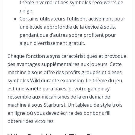
thème hivernal et des symboles recouverts de
neige.
Certains utilisateurs l’utilisent activement pour
une étude approfondie de la device à sous,
pendant que d’autres sobre profitent pour
algun divertissement gratuit.
Chaque fonction a syns caractéristiques et provoque
des avantages supplémentaires aux joueurs. Cette
machine à sous offre des profits groupés et dieses
symboles Wild durante expansion. Le thème du jeu
est une variété para baies, et votre gameplay
ressemble aux mécanismes de la en demande
machine à sous Starburst. Un tableau de style trois
en ligne où vous devez écrire des bonbons fill
obtenir des victoires.