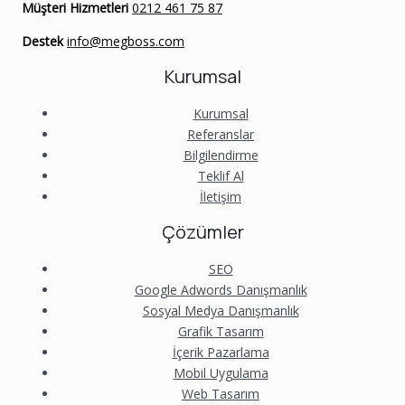
Müşteri Hizmetleri
0212 461 75 87
Destek
info@megboss.com
Kurumsal
Kurumsal
Referanslar
Bilgilendirme
Teklif Al
İletişim
Çözümler
SEO
Google Adwords Danışmanlık
Sosyal Medya Danışmanlık
Grafik Tasarım
İçerik Pazarlama
Mobil Uygulama
Web Tasarım