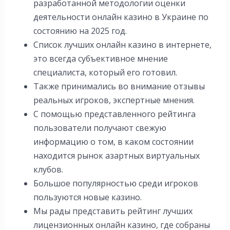
разработанной методологии оценки
деятельности онлайн казино в Украине по
состоянию на 2025 год.
Список лучших онлайн казино в интернете,
это всегда субъективное мнение
специалиста, который его готовил.
Также принимались во внимание отзывы
реальных игроков, экспертные мнения.
С помощью представленного рейтинга
пользователи получают свежую
информацию о том, в каком состоянии
находится рынок азартных виртуальных
клубов.
Большое популярностью среди игроков
пользуются новые казино.
Мы рады представить рейтинг лучших
лицензионных онлайн казино, где собраны