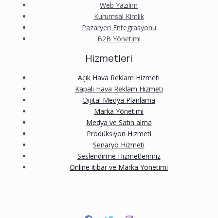
Web Yazılım
Kurumsal Kimlik
Pazaryeri Entegrasyonu
B2B Yönetimi
Hizmetleri
Açık Hava Reklam Hizmeti
Kapalı Hava Reklam Hizmeti
Dijital Medya Planlama
Marka Yönetimi
Medya ve Satın alma
Prodüksiyon Hizmeti
Senaryo Hizmeti
Seslendirme Hizmetlerimiz
Online itibar ve Marka Yönetimi