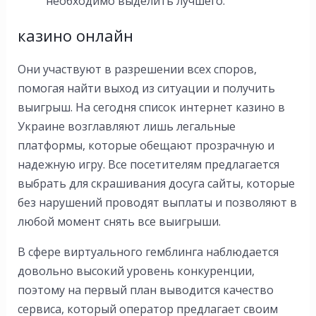
необходимо выделить лучшего.
казино онлайн
Они участвуют в разрешении всех споров,
помогая найти выход из ситуации и получить
выигрыш. На сегодня список интернет казино в
Украине возглавляют лишь легальные
платформы, которые обещают прозрачную и
надежную игру. Все посетителям предлагается
выбрать для скрашивания досуга сайты, которые
без нарушений проводят выплаты и позволяют в
любой момент снять все выигрыши.
В сфере виртуального гемблинга наблюдается
довольно высокий уровень конкуренции,
поэтому на первый план выводится качество
сервиса, который оператор предлагает своим