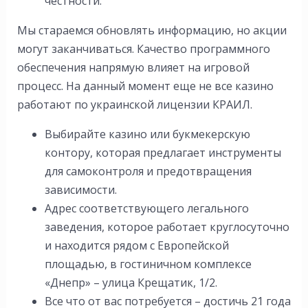
честности.
Мы стараемся обновлять информацию, но акции
могут заканчиваться. Качество программного
обеспечения напрямую влияет на игровой
процесс. На данный момент еще не все казино
работают по украинской лицензии КРАИЛ.
Выбирайте казино или букмекерскую
контору, которая предлагает инструменты
для самоконтроля и предотвращения
зависимости.
Адрес соответствующего легального
заведения, которое работает круглосуточно
и находится рядом с Европейской
площадью, в гостиничном комплексе
«Днепр» – улица Крещатик, 1/2.
Все что от вас потребуется – достичь 21 года