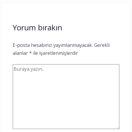
Yorum bırakın
E-posta hesabınız yayımlanmayacak.
Gerekli
alanlar
*
ile işaretlenmişlerdir