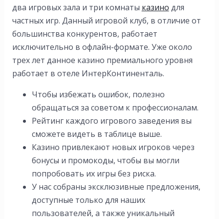
два игровых зала и три комнаты
казино
для
частных игр. Данный игровой клуб, в отличие от
большинства конкурентов, работает
исключительно в офлайн-формате. Уже около
трех лет данное казино премиального уровня
работает в отеле ИнтерКонтиненталь.
Чтобы избежать ошибок, полезно
обращаться за советом к профессионалам.
Рейтинг каждого игрового заведения вы
сможете видеть в таблице выше.
Казино привлекают новых игроков через
бонусы и промокоды, чтобы вы могли
попробовать их игры без риска.
У нас собраны эксклюзивные предложения,
доступные только для наших
пользователей, а также уникальный