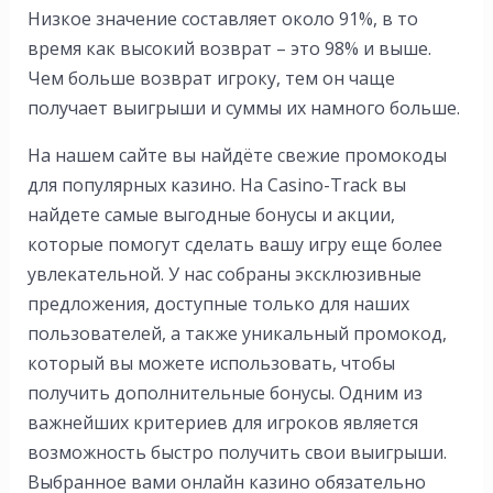
Низкое значение составляет около 91%, в то
время как высокий возврат – это 98% и выше.
Чем больше возврат игроку, тем он чаще
получает выигрыши и суммы их намного больше.
На нашем сайте вы найдёте свежие промокоды
для популярных казино. На Casino-Track вы
найдете самые выгодные бонусы и акции,
которые помогут сделать вашу игру еще более
увлекательной. У нас собраны эксклюзивные
предложения, доступные только для наших
пользователей, а также уникальный промокод,
который вы можете использовать, чтобы
получить дополнительные бонусы. Одним из
важнейших критериев для игроков является
возможность быстро получить свои выигрыши.
Выбранное вами онлайн казино обязательно