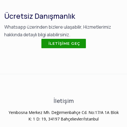
Ücretsiz Danışmanlık
Whatsapp üzerinden bizlere ulaşabilir, Hizmetlerimiz
hakkında detaylı bilgi alabilirsiniz.
İLETIŞIME GEÇ
İletişim
Yenibosna Merkez Mh. Değirmenbahçe Cd. No:17/A 1A Blok
K: 1 D: 19, 34197 Bahçelievler/İstanbul